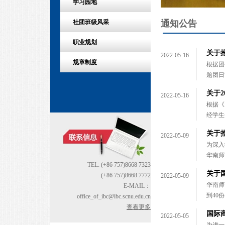
学习园地
通知公告
社团班级风采
职业规划
关于
2022-05-16
规章制度
根据团
题团日
关于2
2022-05-16
根据《
经学生
关于
2022-05-09
为深入
华南师
TEL: (+86 757)8668 7323
关于
(+86 757)8668 7772
2022-05-09
华南师
E-MAIL：
到40
office_of_ibc@ibc.scnu.edu.cn
查看更多
国际商
2022-05-05
为进一