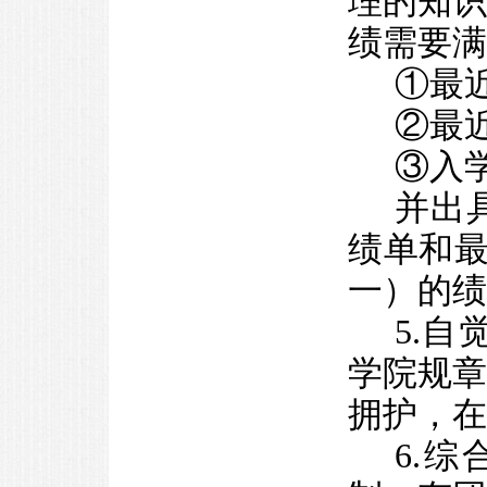
理的知
绩需要满
①最
②最
③入
并出
绩单和最
一）的绩
5.
学院规
拥护，在
6.