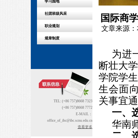
学习园地
社团班级风采
国际商学
职业规划
文章来源：本站
规章制度
为进
断壮大
学院学
生会面向
关事宜通
TEL: (+86 757)8668 7323
(+86 757)8668 7772
一、
E-MAIL：
office_of_ibc@ibc.scnu.edu.cn
华南
查看更多
二、