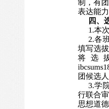
制，有
表达能力
四、
1.
2.
填写选拔
将选
ibcsu
团候选人
3.
行联合
思想道德