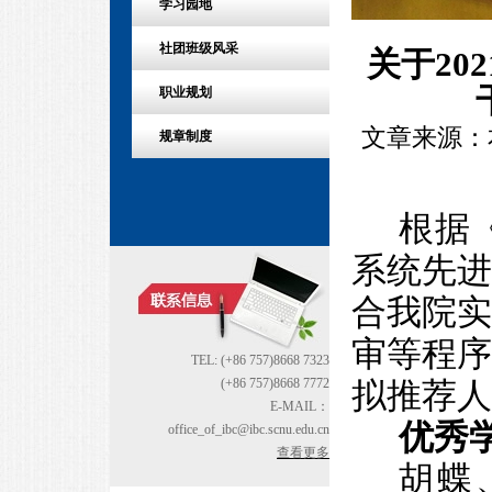
学习园地
社团班级风采
关于20
职业规划
文章来源：本站
规章制度
根据
系统先
合我院
审等程
TEL: (+86 757)8668 7323
(+86 757)8668 7772
拟推荐人
E-MAIL：
优秀
office_of_ibc@ibc.scnu.edu.cn
查看更多
胡蝶