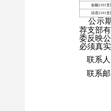
金融
2
1
01支
法语
2101
公示
荐支部
委反映
必须真实
联系人
联系邮