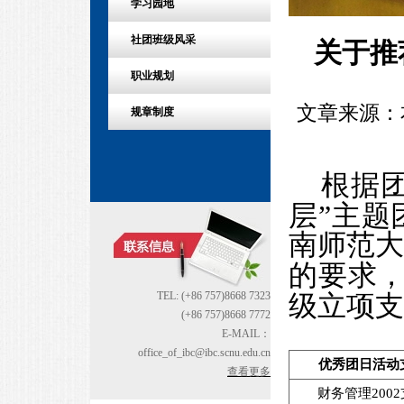
学习园地
社团班级风采
关于推
职业规划
文章来源：本站
规章制度
根据
层”主
南师范
的要求
TEL: (+86 757)8668 7323
级立项支
(+86 757)8668 7772
E-MAIL：
office_of_ibc@ibc.scnu.edu.cn
优秀团日活动
查看更多
财务管理
200