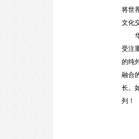
将世
文化
受注
的纯
融合
长。
列！