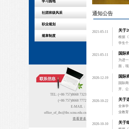
学习园地
通知公告
社团班级风采
职业规划
关于2
2021-05-11
规章制度
根据《
学生个
国际商
2021-05-11
为进一
面，现
国际商
2020-12-19
国际商
开、公
TEL: (+86 757)8668 7323
关于
(+86 757)8668 7772
2020-10-22
全体学
E-MAIL：
业教育
office_of_ibc@ibc.scnu.edu.cn
查看更多
关于
2020-10-10
根据《