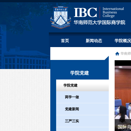
首页
新闻动态
学院概况
华南师
学院党建
学院党建
两学一做
党建新闻
三严三实
国际商
1
2
3