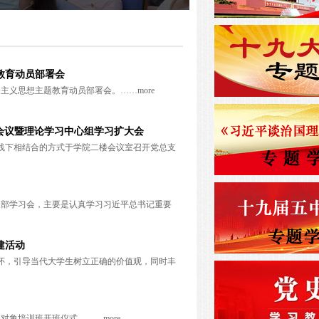
教育动员部署会
会主义思想主题教育动员部署会。……
more
支会议暨理论学习中心组学习扩大会
线下相结合的方式于学院二楼会议室召开党总支
党支部学习会，主要是认真学习习近平总书记重要
建活动
怀，引导当代大学生树立正确的价值观，同时丰
展对象培训班开班仪式。……
more