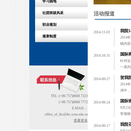
学习园地
活动报道
社团班级风采
职业规划
我院
2014-11-03
规章制度
201
稿内容
国际
2014-10-31
针对近
一系列
贺我
2014-09-27
201
演中，
TEL: (+86 757)8668 7323
国际
(+86 757)8668 7772
2014-09-24
9月2
E-MAIL：
常细致
office_of_ibc@ibc.scnu.edu.cn
查看更多
我院召
2014-09-17
9月1