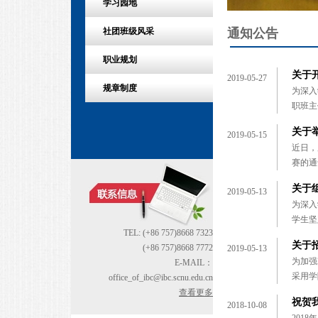
学习园地
通知公告
社团班级风采
职业规划
关于
2019-05-27
规章制度
为深入
职班主
关于
2019-05-15
近日，
赛的通
关于
2019-05-13
为深入
学生坚
TEL: (+86 757)8668 7323
关于
(+86 757)8668 7772
2019-05-13
为加强
E-MAIL：
采用学
office_of_ibc@ibc.scnu.edu.cn
查看更多
祝贺
2018-10-08
201