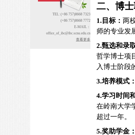
二、博士
TEL: (+86 757)8668 7323
1.目标：
两
(+86 757)8668 7772
E-MAIL：
师的专业发
office_of_ibc@ibc.scnu.edu.cn
查看更多
2.甄选和录
哲学博士项
入博士阶段
3.培养模式
4.学习时间
在岭南大学
超过一年。
5.奖助学金