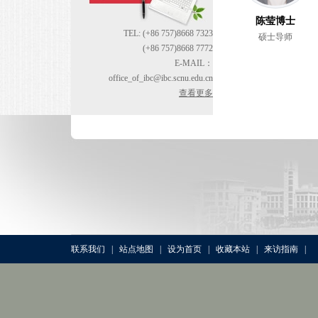
陈莹博士
TEL: (+86 757)8668 7323
硕士导师
(+86 757)8668 7772
E-MAIL：
office_of_ibc@ibc.scnu.edu.cn
查看更多
联系我们
|
站点地图
|
设为首页
|
收藏本站
|
来访指南
|