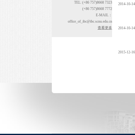
TEL: (+86 757)8668 7323
2014-10-14
(+86 757)8668 7772
E-MAIL：
office_of_ibc@ibc.scnu.edu.cn
查看更多
2014-10-14
2015-12-16