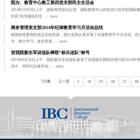
院办、教育中心教工第四党支部民主生活会
2014年10月9日上午，国际商学院办公室、国际教育中心的党员们在学院国
作风”的专题组织生……
more
商务管理党支部2014年纪律教育学习月活动总结
根据校党委和院党总支的安排，我们支部认真开展了纪律教育学习月活动。在
与，努力学习，使支部党……
more
贺我院新生军训连队蝉联“标兵连队”称号
2014年9月26日上午，我院新生军训连队参加了在我校石牌校区举行的201
演中，同学们以整齐划……
more
115条
上一页
1
14
15
16
17
18