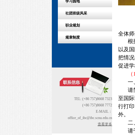
学习园地
社团班级风采
职业规划
全体师
规章制度
根
以及国
把情况
促进学
（
一
请
至国际
TEL: (+86 757)8668 7323
(+86 757)8668 7772
行打印
E-MAIL：
外。
office_of_ibc@ibc.scnu.edu.cn
二
查看更多
请