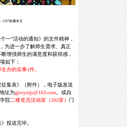
知
：
1207
收藏本文
四个一”活动的通知》的文件精神，
求，为进一步了解师生需求、真正
不断增强师生的满意度和获得感，
项如下：
师生办的实事1件。
议征集表》（附件），电子版发送
地址为
gjsxyztjy@163.com
。或自
学院
二楼党员活动室（202室）
门
表》投送完毕。