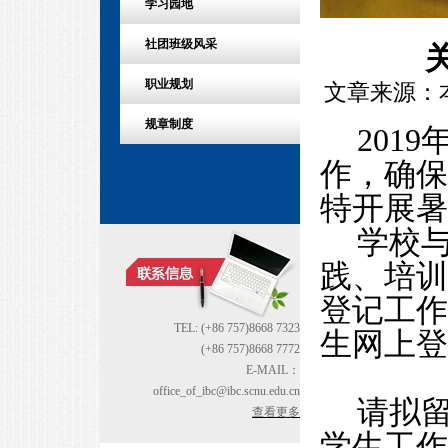
学习园地
社团班级风采
职业规划
文章来源：本站
规章制度
201
作，确保
特开展暑
学校
践、培训
登记工作
TEL: (+86 757)8668 7323
生网上登
(+86 757)8668 7772
E-MAIL：
office_of_ibc@ibc.scnu.edu.cn
请拟
查看更多
学生工作