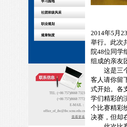
学习园地
社团班级风采
职业规划
2014年5
规章制度
举行。此次
院48位同学
组成的亲友
这是三个新
客人请你留
式开始。各
TEL: (+86 757)8668 7323
学们精彩的
(+86 757)8668 7772
E-MAIL：
个比赛精彩
office_of_ibc@ibc.scnu.edu.cn
决赛，但却
查看更多
此次比赛经