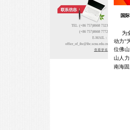
国际
TEL: (+86 757)8668 7323
(+86 757)8668 7772
为
E-MAIL：
动力”
office_of_ibc@ibc.scnu.edu.cn
位佛山
查看更多
山人力
南海固