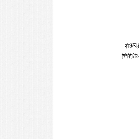
在环
护的
决