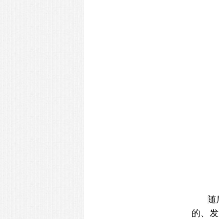
随
的、发