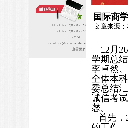
国际商学
文章来源：本站
TEL: (+86 757)8668 7323
(+86 757)8668 7772
E-MAIL：
office_of_ibc@ibc.scnu.edu.cn
12月2
查看更多
学期总结
李卓然、
全体本科
委总结汇
诚信考试
馨。
首先，
的工作，