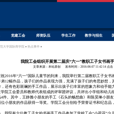
党建工会
师资队伍
学生工作
教学与招生
范大学国际商学院
»
热点事件
»
我院工会组织开展第二届庆“六一”教职工子女书画
文章来源：本站原创 发布时间：2016-06-07 11:42:14
点击
庆祝2016年“六一”国际儿童节的到来，我院举行第二届教职工子女
子弟12幅作品，孩子们的作品表现力强，充满了孩子们的奇思妙想，
作，还有色彩斑斓的手工作品，展示出孩子们丰富的想象力和动手能
过学院工会委员和教师代表组成的评审团评议，共评出小学组和幼儿组
品4件。其中，王静雅小朋友的手工《石头的畅想曲》和陈昊琳小朋
两位小朋友的作品获得一等奖。学院工会分别给予荣誉证书和纪念品
。
外，我院有六位教工子女的书画手工作品参加了学校工会“小荷花”少