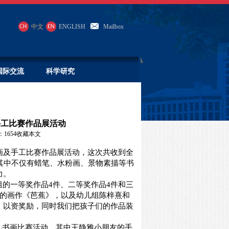
中文
ENGLISH
Mailbox
国际交流
科学研究
手工比赛作品展活动
：
1654
收藏本文
书画及手工比赛作品展活动，这次共收到全
其中不仅有蜡笔、水粉画、景物素描等书
力。
的一等奖作品4件、二等奖作品4件和三
友的画作《芭蕉》，以及幼儿组陈梓熹和
，以资奖励，同时我们把孩子们的作品装
儿书画比赛活动，其中王静雅小朋友的手