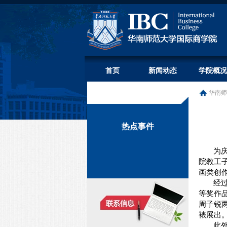
首页
新闻动态
学院概况
华南师
热点事件
为
院教工
画类创
经
等奖作
周子锐
裱展出
此