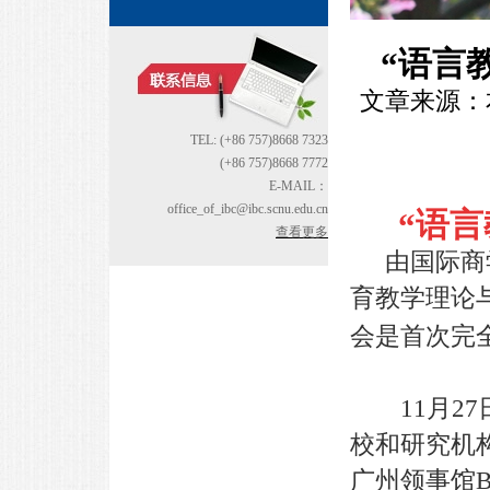
“语言
文章来源：本站
TEL: (+86 757)8668 7323
(+86 757)8668 7772
E-MAIL：
office_of_ibc@ibc.scnu.edu.cn
“语
查看更多
由国际商学
育教学理论与
会是首次完
11月27
校和研究机
广州领事馆Bru