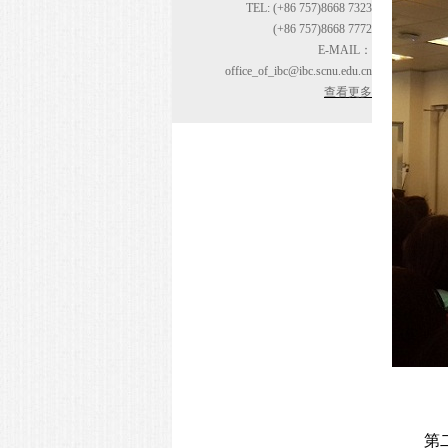
TEL: (+86 757)8668 7323
(+86 757)8668 7772
E-MAIL：
office_of_ibc@ibc.scnu.edu.cn
查看更多
第