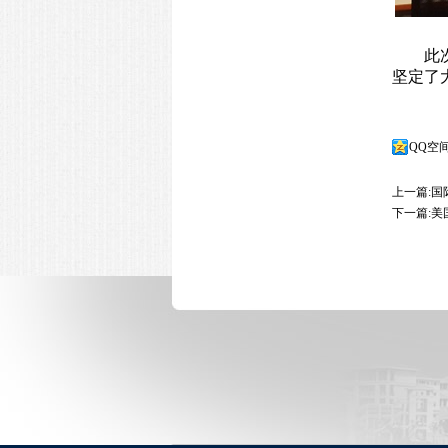
此
坚定了
QQ空
上一篇:
国
下一篇:
美