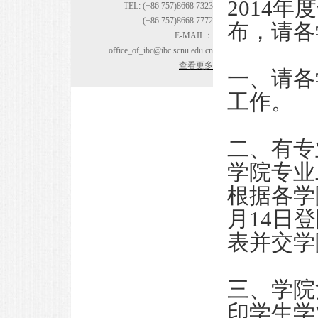
2014
TEL: (+86 757)8668 7323
(+86 757)8668 7772
布，请各
E-MAIL：
office_of_ibc@ibc.scnu.edu.cn
查看更多
一、请各
工作。
二、有专
学院专业
根据各学
月14日
表并交学
三、学院
印学生学